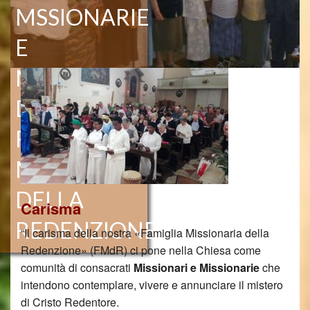
PROGETTI DI SOLIDARIETA’
MSSIONARIE
IL PERIODICO
E
ARTICOLI RELIGIOSI E LIBRI
MISSIONARI
NEGOZIO ONLINE
DELLA
VILLA CONCORDIA
FAMIGLIA
MISSIONARIA
DELLA
Carisma
REDENZIONE
“Il carisma della nostra «Famiglia Missionaria della
Redenzione» (FMdR) ci pone nella Chiesa come
comunità di consacrati
Missionari e Missionarie
che
intendono contemplare, vivere e annunciare il mistero
di Cristo Redentore.