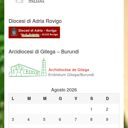
Diocesi di Adria Rovigo
Arcidiocesi di Gitega – Burundi
Agosto 2026
L
M
M
G
V
S
D
1
2
3
4
5
6
7
8
9