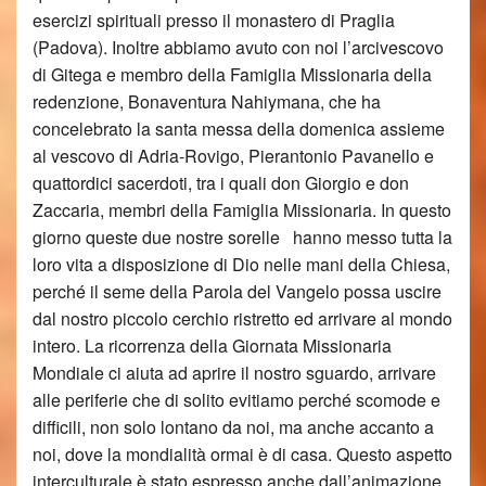
esercizi spirituali presso il monastero di Praglia
(Padova). Inoltre abbiamo avuto con noi l’arcivescovo
di Gitega e membro della Famiglia Missionaria della
redenzione, Bonaventura Nahiymana, che ha
concelebrato la santa messa della domenica assieme
al vescovo di Adria-Rovigo, Pierantonio Pavanello e
quattordici sacerdoti, tra i quali don Giorgio e don
Zaccaria, membri della Famiglia Missionaria. In questo
giorno queste due nostre sorelle hanno messo tutta la
loro vita a disposizione di Dio nelle mani della Chiesa,
perché il seme della Parola del Vangelo possa uscire
dal nostro piccolo cerchio ristretto ed arrivare al mondo
intero. La ricorrenza della Giornata Missionaria
Mondiale ci aiuta ad aprire il nostro sguardo, arrivare
alle periferie che di solito evitiamo perché scomode e
difficili, non solo lontano da noi, ma anche accanto a
noi, dove la mondialità ormai è di casa. Questo aspetto
interculturale è stato espresso anche dall’animazione