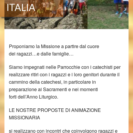
PROGETTI DI SOLIDARIETA’
ITALIA
IL PERIODICO
ARTICOLI RELIGIOSI E LIBRI
NEGOZIO ONLINE
Proponiamo la Missione a partire dal cuore
dei ragazzi…e dalle famiglie…
VILLA CONCORDIA
Siamo impegnati nelle Parrocchie con i catechisti per
realizzare ritiri con i ragazzi e i loro genitori durante il
cammino della catechesi, in particolare in
preparazione ai Sacramenti e nei momenti
forti dell’Anno Liturgico.
LE NOSTRE PROPOSTE DI ANIMAZIONE
MISSIONARIA
si realizzano con incontri che coinvolgono ragazzi e